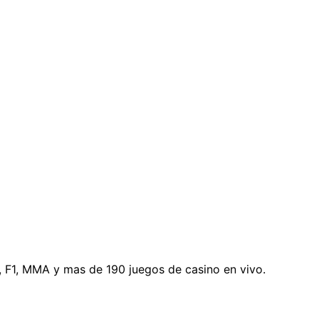
, F1, MMA y mas de 190 juegos de casino en vivo.