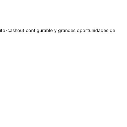
 auto-cashout configurable y grandes oportunidades de