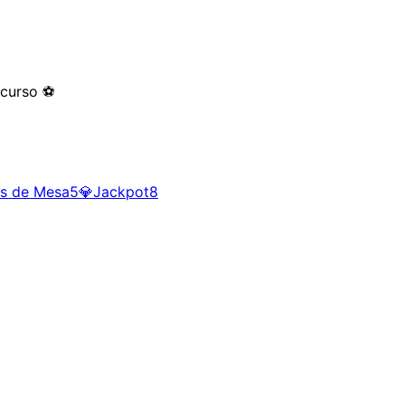
 curso
⚽
s de Mesa
5
💎
Jackpot
8