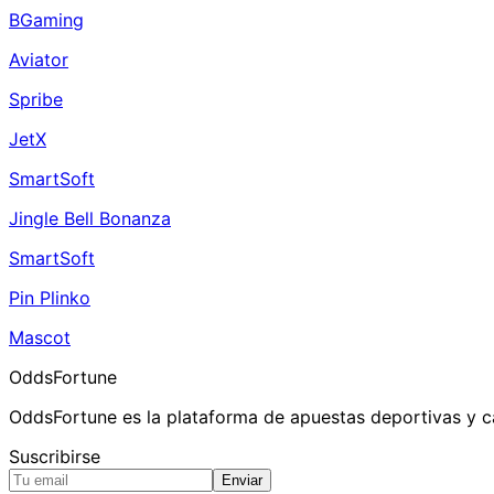
BGaming
Aviator
Spribe
JetX
SmartSoft
Jingle Bell Bonanza
SmartSoft
Pin Plinko
Mascot
OddsFortune
OddsFortune es la plataforma de apuestas deportivas y ca
Suscribirse
Enviar