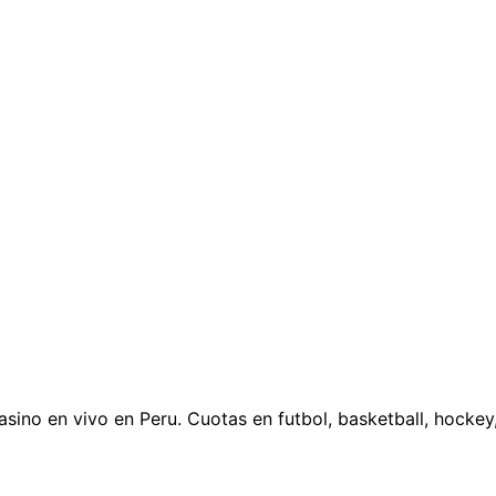
sino en vivo en Peru. Cuotas en futbol, basketball, hockey