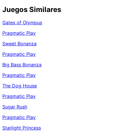
Juegos Similares
Gates of Olympus
Pragmatic Play
Sweet Bonanza
Pragmatic Play
Big Bass Bonanza
Pragmatic Play
The Dog House
Pragmatic Play
Sugar Rush
Pragmatic Play
Starlight Princess