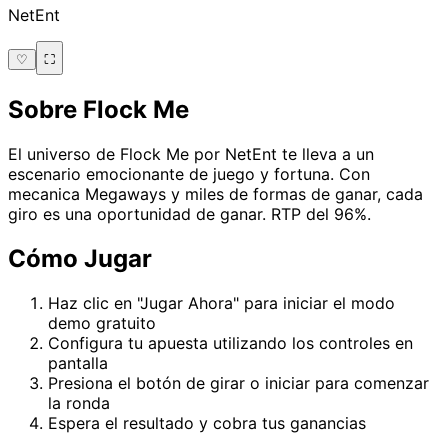
NetEnt
♡
⛶
Sobre
Flock Me
El universo de Flock Me por NetEnt te lleva a un
escenario emocionante de juego y fortuna. Con
mecanica Megaways y miles de formas de ganar, cada
giro es una oportunidad de ganar. RTP del 96%.
Cómo Jugar
Haz clic en "Jugar Ahora" para iniciar el modo
demo gratuito
Configura tu apuesta utilizando los controles en
pantalla
Presiona el botón de girar o iniciar para comenzar
la ronda
Espera el resultado y cobra tus ganancias