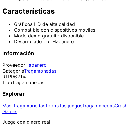
Características
Gráficos HD de alta calidad
Compatible con dispositivos móviles
Modo demo gratuito disponible
Desarrollado por
Habanero
Información
Proveedor
Habanero
Categoría
Tragamonedas
RTP
96.71
%
Tipo
Tragamonedas
Explorar
Más
Tragamonedas
Todos los juegos
Tragamonedas
Crash
Games
Juega con dinero real