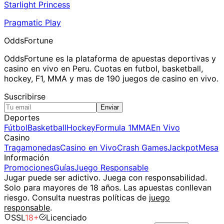
Starlight Princess
Pragmatic Play
OddsFortune
OddsFortune es la plataforma de apuestas deportivas y
casino en vivo en Peru. Cuotas en futbol, basketball,
hockey, F1, MMA y mas de 190 juegos de casino en vivo.
Suscribirse
Enviar
Deportes
Fútbol
Basketball
Hockey
Formula 1
MMA
En Vivo
Casino
Tragamonedas
Casino en Vivo
Crash Games
Jackpot
Mesa
Información
Promociones
Guías
Juego Responsable
Jugar puede ser adictivo. Juega con responsabilidad.
Solo para mayores de 18 años. Las apuestas conllevan
riesgo. Consulta nuestras políticas de
juego
responsable
.
SSL
18+
Licenciado