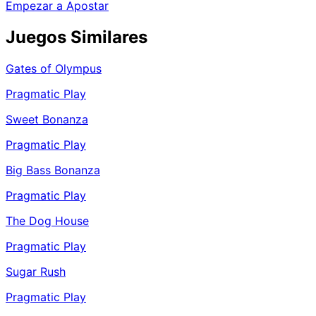
Empezar a Apostar
Juegos Similares
Gates of Olympus
Pragmatic Play
Sweet Bonanza
Pragmatic Play
Big Bass Bonanza
Pragmatic Play
The Dog House
Pragmatic Play
Sugar Rush
Pragmatic Play