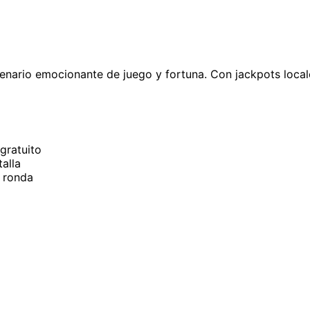
scenario emocionante de juego y fortuna. Con jackpots loc
gratuito
alla
a ronda