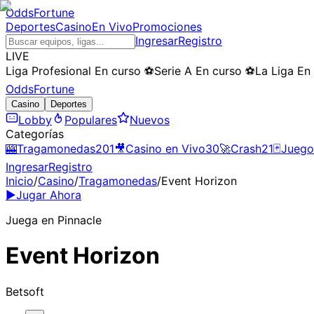
OddsFortune
Deportes
Casino
En Vivo
Promociones
Ingresar
Registro
LIVE
Liga Profesional
En curso
⚽
Serie A
En curso
⚽
La Liga
En
OddsFortune
Casino
Deportes
Lobby
Populares
Nuevos
Categorías
🎰
Tragamonedas
201
🎥
Casino en Vivo
30
🚀
Crash
21
🃏
Juego
Ingresar
Registro
Inicio
/
Casino
/
Tragamonedas
/
Event Horizon
▶
Jugar Ahora
Juega en
Pinnacle
Event Horizon
Betsoft