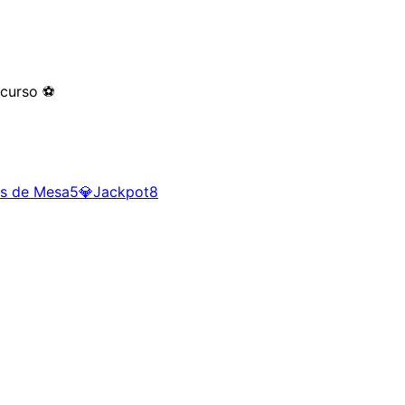
 curso
⚽
s de Mesa
5
💎
Jackpot
8