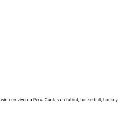
sino en vivo en Peru. Cuotas en futbol, basketball, hockey