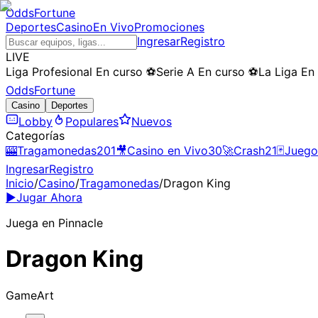
OddsFortune
Deportes
Casino
En Vivo
Promociones
Ingresar
Registro
LIVE
Liga Profesional
En curso
⚽
Serie A
En curso
⚽
La Liga
En
OddsFortune
Casino
Deportes
Lobby
Populares
Nuevos
Categorías
🎰
Tragamonedas
201
🎥
Casino en Vivo
30
🚀
Crash
21
🃏
Juego
Ingresar
Registro
Inicio
/
Casino
/
Tragamonedas
/
Dragon King
▶
Jugar Ahora
Juega en
Pinnacle
Dragon King
GameArt