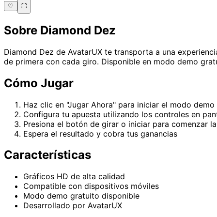
♡
⛶
Sobre
Diamond Dez
Diamond Dez de AvatarUX te transporta a una experiencia 
de primera con cada giro. Disponible en modo demo gratu
Cómo Jugar
Haz clic en "Jugar Ahora" para iniciar el modo demo 
Configura tu apuesta utilizando los controles en pant
Presiona el botón de girar o iniciar para comenzar l
Espera el resultado y cobra tus ganancias
Características
Gráficos HD de alta calidad
Compatible con dispositivos móviles
Modo demo gratuito disponible
Desarrollado por
AvatarUX