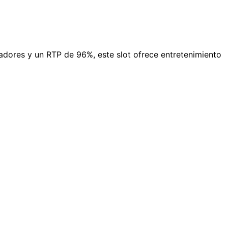
adores y un RTP de 96%, este slot ofrece entretenimiento