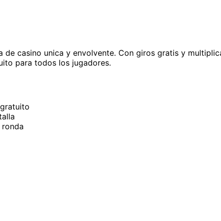
de casino unica y envolvente. Con giros gratis y multiplic
ito para todos los jugadores.
gratuito
alla
a ronda