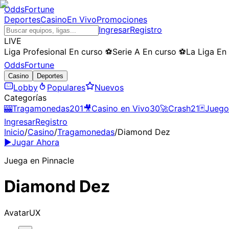
OddsFortune
Deportes
Casino
En Vivo
Promociones
Ingresar
Registro
LIVE
Liga Profesional
En curso
⚽
Serie A
En curso
⚽
La Liga
En
OddsFortune
Casino
Deportes
Lobby
Populares
Nuevos
Categorías
🎰
Tragamonedas
201
🎥
Casino en Vivo
30
🚀
Crash
21
🃏
Juego
Ingresar
Registro
Inicio
/
Casino
/
Tragamonedas
/
Diamond Dez
▶
Jugar Ahora
Juega en
Pinnacle
Diamond Dez
AvatarUX