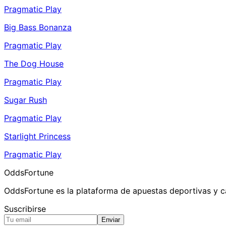
Pragmatic Play
Big Bass Bonanza
Pragmatic Play
The Dog House
Pragmatic Play
Sugar Rush
Pragmatic Play
Starlight Princess
Pragmatic Play
OddsFortune
OddsFortune es la plataforma de apuestas deportivas y ca
Suscribirse
Enviar