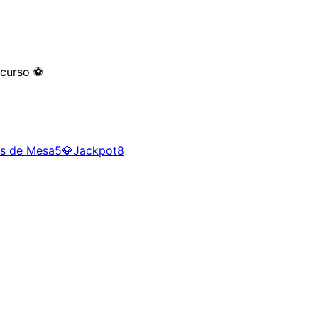
 curso
⚽
s de Mesa
5
💎
Jackpot
8