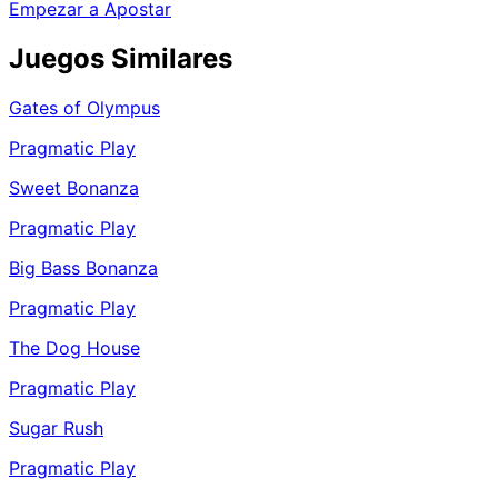
Empezar a Apostar
Juegos Similares
Gates of Olympus
Pragmatic Play
Sweet Bonanza
Pragmatic Play
Big Bass Bonanza
Pragmatic Play
The Dog House
Pragmatic Play
Sugar Rush
Pragmatic Play