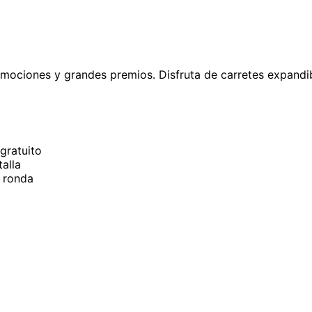
emociones y grandes premios. Disfruta de carretes expand
gratuito
alla
a ronda