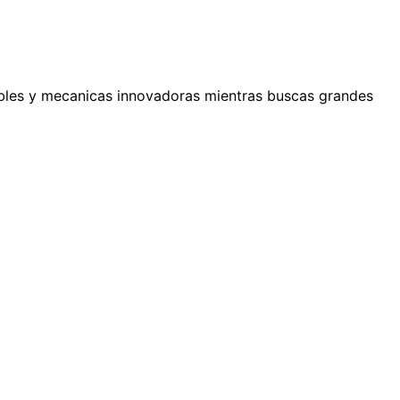
ibles y mecanicas innovadoras mientras buscas grandes