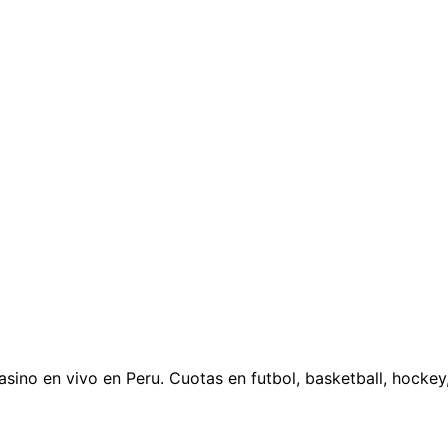
sino en vivo en Peru. Cuotas en futbol, basketball, hockey