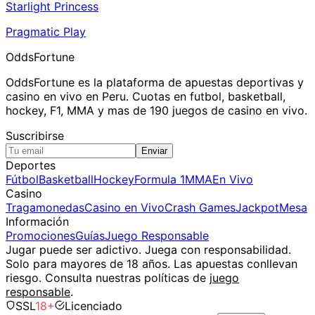
Starlight Princess
Pragmatic Play
OddsFortune
OddsFortune es la plataforma de apuestas deportivas y
casino en vivo en Peru. Cuotas en futbol, basketball,
hockey, F1, MMA y mas de 190 juegos de casino en vivo.
Suscribirse
Enviar
Deportes
Fútbol
Basketball
Hockey
Formula 1
MMA
En Vivo
Casino
Tragamonedas
Casino en Vivo
Crash Games
Jackpot
Mesa
Información
Promociones
Guías
Juego Responsable
Jugar puede ser adictivo. Juega con responsabilidad.
Solo para mayores de 18 años. Las apuestas conllevan
riesgo. Consulta nuestras políticas de
juego
responsable
.
SSL
18+
Licenciado