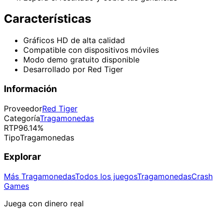
Características
Gráficos HD de alta calidad
Compatible con dispositivos móviles
Modo demo gratuito disponible
Desarrollado por
Red Tiger
Información
Proveedor
Red Tiger
Categoría
Tragamonedas
RTP
96.14
%
Tipo
Tragamonedas
Explorar
Más
Tragamonedas
Todos los juegos
Tragamonedas
Crash
Games
Juega con dinero real