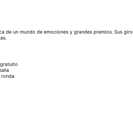
ca de un mundo de emociones y grandes premios. Sus giros
as.
gratuito
alla
a ronda