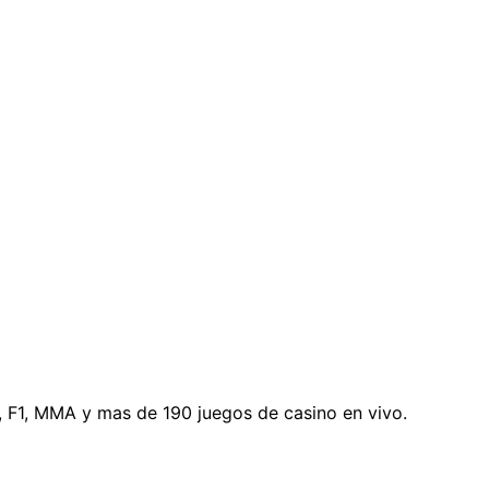
, F1, MMA y mas de 190 juegos de casino en vivo.