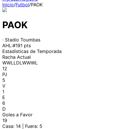
Inicio
/
Futbol
/
PAOK
PAOK
· Stadio Toumbas
AHL
:
#
1
91
pts
Estadísticas de Temporada
Racha Actual
W
W
L
L
D
L
W
W
W
L
12
PJ
5
V
1
E
6
D
Goles a Favor
19
Casa:
14
| Fuera:
5