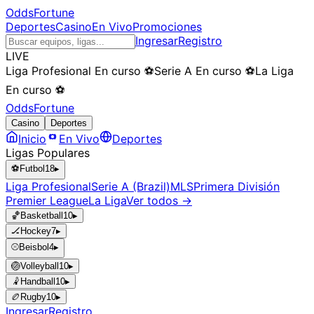
OddsFortune
Deportes
Casino
En Vivo
Promociones
Ingresar
Registro
LIVE
Liga Profesional
En curso
⚽
Serie A
En curso
⚽
La Liga
En curso
⚽
OddsFortune
Casino
Deportes
Inicio
En Vivo
Deportes
Ligas Populares
⚽
Futbol
18
▸
Liga Profesional
Serie A (Brazil)
MLS
Primera División
Premier League
La Liga
Ver todos →
🏀
Basketball
10
▸
🏒
Hockey
7
▸
⚾
Beisbol
4
▸
🏐
Volleyball
10
▸
🤾
Handball
10
▸
🏉
Rugby
10
▸
Ingresar
Registro