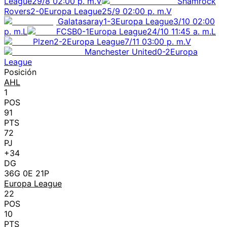
League
29/8
02:00 p. m.
V
Shamrock
Rovers
2-0
Europa League
25/9
02:00 p. m.
V
Galatasaray
1-3
Europa League
3/10
02:00
p. m.
L
FCSB
0-1
Europa League
24/10
11:45 a. m.
L
Plzen
2-2
Europa League
7/11
03:00 p. m.
V
Manchester United
0-2
Europa
League
Posición
AHL
1
POS
91
PTS
72
PJ
+34
DG
36
G
0
E
21
P
Europa League
22
POS
10
PTS