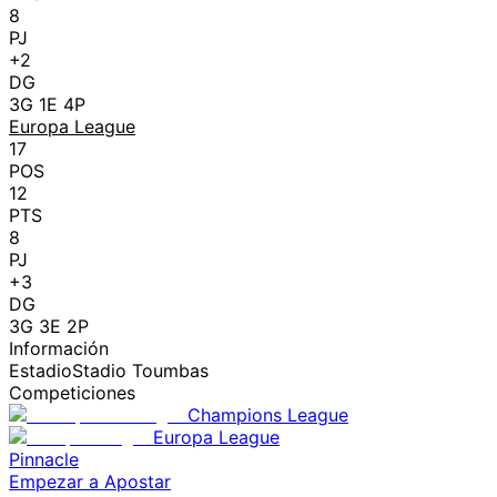
8
PJ
+2
DG
3
G
1
E
4
P
Europa League
17
POS
12
PTS
8
PJ
+3
DG
3
G
3
E
2
P
Información
Estadio
Stadio Toumbas
Competiciones
Champions League
Europa League
Pinnacle
Empezar a Apostar