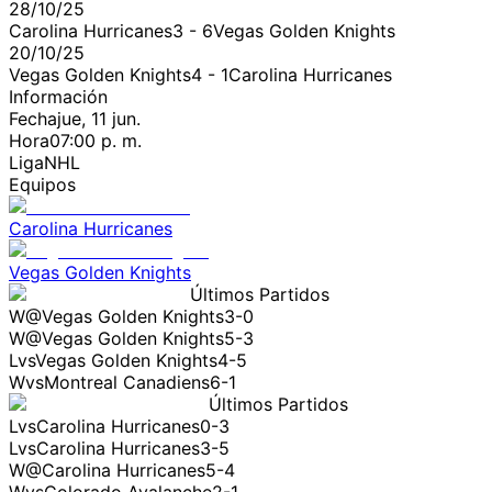
28/10/25
Carolina Hurricanes
3
-
6
Vegas Golden Knights
20/10/25
Vegas Golden Knights
4
-
1
Carolina Hurricanes
Información
Fecha
jue, 11 jun.
Hora
07:00 p. m.
Liga
NHL
Equipos
Carolina Hurricanes
Vegas Golden Knights
Últimos Partidos
W
@
Vegas Golden Knights
3-0
W
@
Vegas Golden Knights
5-3
L
vs
Vegas Golden Knights
4-5
W
vs
Montreal Canadiens
6-1
Últimos Partidos
L
vs
Carolina Hurricanes
0-3
L
vs
Carolina Hurricanes
3-5
W
@
Carolina Hurricanes
5-4