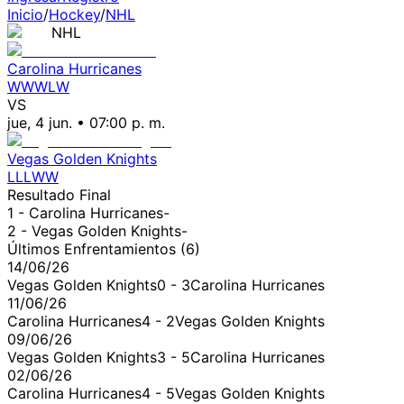
Inicio
/
Hockey
/
NHL
NHL
Carolina Hurricanes
W
W
W
L
W
VS
jue, 4 jun.
•
07:00 p. m.
Vegas Golden Knights
L
L
L
W
W
Resultado Final
1 -
Carolina Hurricanes
-
2 -
Vegas Golden Knights
-
Últimos Enfrentamientos (
6
)
14/06/26
Vegas Golden Knights
0
-
3
Carolina Hurricanes
11/06/26
Carolina Hurricanes
4
-
2
Vegas Golden Knights
09/06/26
Vegas Golden Knights
3
-
5
Carolina Hurricanes
02/06/26
Carolina Hurricanes
4
-
5
Vegas Golden Knights