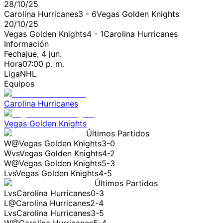
28/10/25
Carolina Hurricanes
3
-
6
Vegas Golden Knights
20/10/25
Vegas Golden Knights
4
-
1
Carolina Hurricanes
Información
Fecha
jue, 4 jun.
Hora
07:00 p. m.
Liga
NHL
Equipos
Carolina Hurricanes
Vegas Golden Knights
Últimos Partidos
W
@
Vegas Golden Knights
3-0
W
vs
Vegas Golden Knights
4-2
W
@
Vegas Golden Knights
5-3
L
vs
Vegas Golden Knights
4-5
Últimos Partidos
L
vs
Carolina Hurricanes
0-3
L
@
Carolina Hurricanes
2-4
L
vs
Carolina Hurricanes
3-5