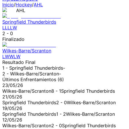
Inicio
/
Hockey
/
AHL
AHL
Springfield Thunderbirds
L
L
L
L
W
2
-
0
Finalizado
Wilkes-Barre/Scranton
L
W
W
L
W
Resultado Final
1 -
Springfield Thunderbirds
-
2 -
Wilkes-Barre/Scranton
-
Últimos Enfrentamientos (
6
)
23/05/26
Wilkes-Barre/Scranton
8
-
1
Springfield Thunderbirds
21/05/26
Springfield Thunderbirds
2
-
0
Wilkes-Barre/Scranton
19/05/26
Springfield Thunderbirds
1
-
2
Wilkes-Barre/Scranton
12/05/26
Wilkes-Barre/Scranton
2
-
0
Springfield Thunderbirds