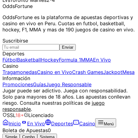
L
vs
Toronto Marlies
2-4
OddsFortune
OddsFortune es la plataforma de apuestas deportivas y
casino en vivo en Peru. Cuotas en futbol, basketball,
hockey, F1, MMA y mas de 190 juegos de casino en vivo.
Suscribirse
Enviar
Deportes
Fútbol
Basketball
Hockey
Formula 1
MMA
En Vivo
Casino
Tragamonedas
Casino en Vivo
Crash Games
Jackpot
Mesa
Información
Promociones
Guías
Juego Responsable
Jugar puede ser adictivo. Juega con responsabilidad.
Solo para mayores de 18 años. Las apuestas conllevan
riesgo. Consulta nuestras políticas de
juego
responsable
.
SSL
18+
Licenciado
Inicio
En Vivo
Deportes
Casino
Menú
Boleta de Apuestas
0
Simple
Combo
Sistema