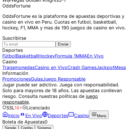
W
@
Vegas Golden Knights
3-1
OddsFortune
OddsFortune es la plataforma de apuestas deportivas y
casino en vivo en Peru. Cuotas en futbol, basketball,
hockey, F1, MMA y mas de 190 juegos de casino en vivo.
Suscribirse
Enviar
Deportes
Fútbol
Basketball
Hockey
Formula 1
MMA
En Vivo
Casino
Tragamonedas
Casino en Vivo
Crash Games
Jackpot
Mesa
Información
Promociones
Guías
Juego Responsable
Jugar puede ser adictivo. Juega con responsabilidad.
Solo para mayores de 18 años. Las apuestas conllevan
riesgo. Consulta nuestras políticas de
juego
responsable
.
SSL
18+
Licenciado
Inicio
En Vivo
Deportes
Casino
Menú
Boleta de Apuestas
0
Simple
Combo
Sistema