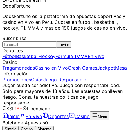
L
@
Utica Comets
1-4
OddsFortune
OddsFortune es la plataforma de apuestas deportivas y
casino en vivo en Peru. Cuotas en futbol, basketball,
hockey, F1, MMA y mas de 190 juegos de casino en vivo.
Suscribirse
Enviar
Deportes
Fútbol
Basketball
Hockey
Formula 1
MMA
En Vivo
Casino
Tragamonedas
Casino en Vivo
Crash Games
Jackpot
Mesa
Información
Promociones
Guías
Juego Responsable
Jugar puede ser adictivo. Juega con responsabilidad.
Solo para mayores de 18 años. Las apuestas conllevan
riesgo. Consulta nuestras políticas de
juego
responsable
.
SSL
18+
Licenciado
Inicio
En Vivo
Deportes
Casino
Menú
Boleta de Apuestas
0
Simple
Combo
Sistema