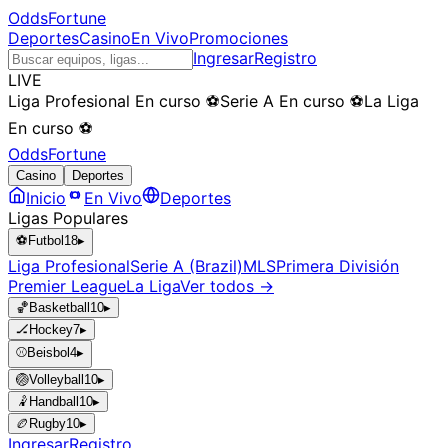
OddsFortune
Deportes
Casino
En Vivo
Promociones
Ingresar
Registro
LIVE
Liga Profesional
En curso
⚽
Serie A
En curso
⚽
La Liga
En curso
⚽
OddsFortune
Casino
Deportes
Inicio
En Vivo
Deportes
Ligas Populares
⚽
Futbol
18
▸
Liga Profesional
Serie A (Brazil)
MLS
Primera División
Premier League
La Liga
Ver todos →
🏀
Basketball
10
▸
🏒
Hockey
7
▸
⚾
Beisbol
4
▸
🏐
Volleyball
10
▸
🤾
Handball
10
▸
🏉
Rugby
10
▸
Ingresar
Registro