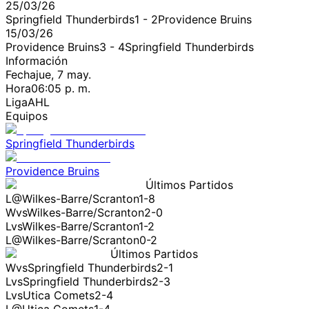
25/03/26
Springfield Thunderbirds
1
-
2
Providence Bruins
15/03/26
Providence Bruins
3
-
4
Springfield Thunderbirds
Información
Fecha
jue, 7 may.
Hora
06:05 p. m.
Liga
AHL
Equipos
Springfield Thunderbirds
Providence Bruins
Últimos Partidos
L
@
Wilkes-Barre/Scranton
1-8
W
vs
Wilkes-Barre/Scranton
2-0
L
vs
Wilkes-Barre/Scranton
1-2
L
@
Wilkes-Barre/Scranton
0-2
Últimos Partidos
W
vs
Springfield Thunderbirds
2-1
L
vs
Springfield Thunderbirds
2-3
L
vs
Utica Comets
2-4