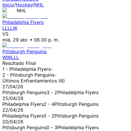
Inicio
/
Hockey
/
NHL
NHL
Philadelphia Flyers
L
L
L
L
W
VS
mié, 29 abr.
•
06:30 p. m.
Pittsburgh Penguins
W
W
L
L
L
Resultado Final
1 -
Philadelphia Flyers
-
2 -
Pittsburgh Penguins
-
Últimos Enfrentamientos (
6
)
27/04/26
Pittsburgh Penguins
3
-
2
Philadelphia Flyers
25/04/26
Philadelphia Flyers
2
-
4
Pittsburgh Penguins
22/04/26
Philadelphia Flyers
5
-
2
Pittsburgh Penguins
20/04/26
Pittsburgh Penguins
0
-
3
Philadelphia Flyers