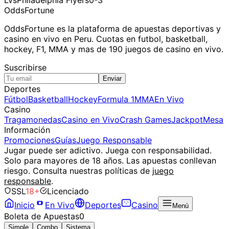
L
vs
Philadelphia Flyers
0-3
OddsFortune
OddsFortune es la plataforma de apuestas deportivas y
casino en vivo en Peru. Cuotas en futbol, basketball,
hockey, F1, MMA y mas de 190 juegos de casino en vivo.
Suscribirse
Enviar
Deportes
Fútbol
Basketball
Hockey
Formula 1
MMA
En Vivo
Casino
Tragamonedas
Casino en Vivo
Crash Games
Jackpot
Mesa
Información
Promociones
Guías
Juego Responsable
Jugar puede ser adictivo. Juega con responsabilidad.
Solo para mayores de 18 años. Las apuestas conllevan
riesgo. Consulta nuestras políticas de
juego
responsable
.
SSL
18+
Licenciado
Inicio
En Vivo
Deportes
Casino
Menú
Boleta de Apuestas
0
Simple
Combo
Sistema