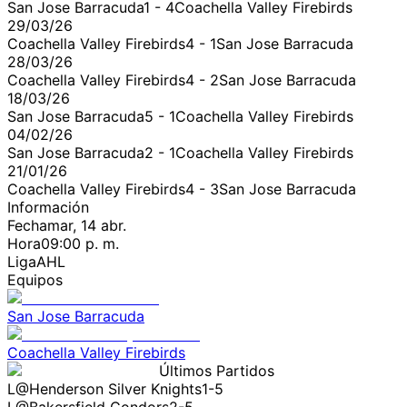
San Jose Barracuda
1
-
4
Coachella Valley Firebirds
29/03/26
Coachella Valley Firebirds
4
-
1
San Jose Barracuda
28/03/26
Coachella Valley Firebirds
4
-
2
San Jose Barracuda
18/03/26
San Jose Barracuda
5
-
1
Coachella Valley Firebirds
04/02/26
San Jose Barracuda
2
-
1
Coachella Valley Firebirds
21/01/26
Coachella Valley Firebirds
4
-
3
San Jose Barracuda
Información
Fecha
mar, 14 abr.
Hora
09:00 p. m.
Liga
AHL
Equipos
San Jose Barracuda
Coachella Valley Firebirds
Últimos Partidos
L
@
Henderson Silver Knights
1-5