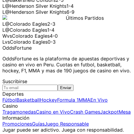
L
@
Bakersfield Condors
2-5
L
@
Henderson Silver Knights
1-4
L
@
Henderson Silver Knights
6-9
Últimos Partidos
L
@
Colorado Eagles
2-3
L
@
Colorado Eagles
1-4
W
vs
Colorado Eagles
4-0
L
vs
Colorado Eagles
0-3
OddsFortune
OddsFortune es la plataforma de apuestas deportivas y
casino en vivo en Peru. Cuotas en futbol, basketball,
hockey, F1, MMA y mas de 190 juegos de casino en vivo.
Suscribirse
Enviar
Deportes
Fútbol
Basketball
Hockey
Formula 1
MMA
En Vivo
Casino
Tragamonedas
Casino en Vivo
Crash Games
Jackpot
Mesa
Información
Promociones
Guías
Juego Responsable
Jugar puede ser adictivo. Juega con responsabilidad.