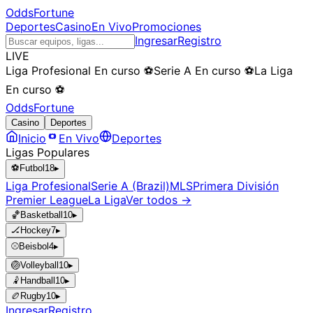
OddsFortune
Deportes
Casino
En Vivo
Promociones
Ingresar
Registro
LIVE
Liga Profesional
En curso
⚽
Serie A
En curso
⚽
La Liga
En curso
⚽
OddsFortune
Casino
Deportes
Inicio
En Vivo
Deportes
Ligas Populares
⚽
Futbol
18
▸
Liga Profesional
Serie A (Brazil)
MLS
Primera División
Premier League
La Liga
Ver todos →
🏀
Basketball
10
▸
🏒
Hockey
7
▸
⚾
Beisbol
4
▸
🏐
Volleyball
10
▸
🤾
Handball
10
▸
🏉
Rugby
10
▸
Ingresar
Registro