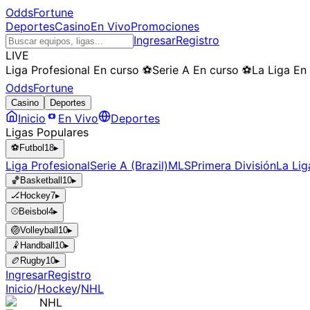
OddsFortune
Deportes
Casino
En Vivo
Promociones
Ingresar
Registro
LIVE
Liga Profesional
En curso
⚽
Serie A
En curso
⚽
La Liga
En
OddsFortune
Casino
Deportes
Inicio
En Vivo
Deportes
Ligas Populares
⚽
Futbol
18
▸
Liga Profesional
Serie A (Brazil)
MLS
Primera División
La Lig
🏀
Basketball
10
▸
🏒
Hockey
7
▸
⚾
Beisbol
4
▸
🏐
Volleyball
10
▸
🤾
Handball
10
▸
🏉
Rugby
10
▸
Ingresar
Registro
Inicio
/
Hockey
/
NHL
NHL