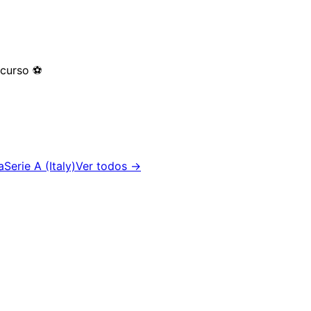
 curso
⚽
a
Serie A (Italy)
Ver todos →