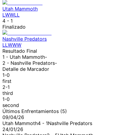
Utah Mammoth
L
W
W
L
L
4
-
1
Finalizado
Nashville Predators
L
L
W
W
W
Resultado Final
1 -
Utah Mammoth
-
2 -
Nashville Predators
-
Detalle de Marcador
1-0
first
2-1
third
1-0
second
Últimos Enfrentamientos (
5
)
09/04/26
Utah Mammoth
4
-
1
Nashville Predators
24/01/26