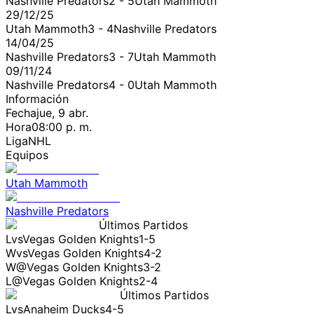
Nashville Predators
2
-
5
Utah Mammoth
29/12/25
Utah Mammoth
3
-
4
Nashville Predators
14/04/25
Nashville Predators
3
-
7
Utah Mammoth
09/11/24
Nashville Predators
4
-
0
Utah Mammoth
Información
Fecha
jue, 9 abr.
Hora
08:00 p. m.
Liga
NHL
Equipos
Utah Mammoth
Nashville Predators
Últimos Partidos
L
vs
Vegas Golden Knights
1-5
W
vs
Vegas Golden Knights
4-2
W
@
Vegas Golden Knights
3-2
L
@
Vegas Golden Knights
2-4
Últimos Partidos
L
vs
Anaheim Ducks
4-5