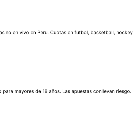
sino en vivo en Peru. Cuotas en futbol, basketball, hockey
o para mayores de 18 años. Las apuestas conllevan riesgo. 