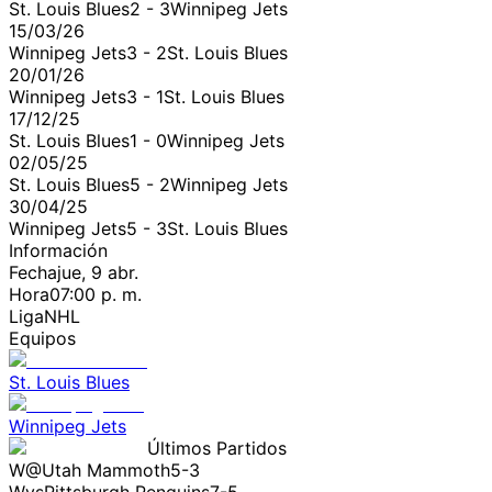
St. Louis Blues
2
-
3
Winnipeg Jets
15/03/26
Winnipeg Jets
3
-
2
St. Louis Blues
20/01/26
Winnipeg Jets
3
-
1
St. Louis Blues
17/12/25
St. Louis Blues
1
-
0
Winnipeg Jets
02/05/25
St. Louis Blues
5
-
2
Winnipeg Jets
30/04/25
Winnipeg Jets
5
-
3
St. Louis Blues
Información
Fecha
jue, 9 abr.
Hora
07:00 p. m.
Liga
NHL
Equipos
St. Louis Blues
Winnipeg Jets
Últimos Partidos
W
@
Utah Mammoth
5-3