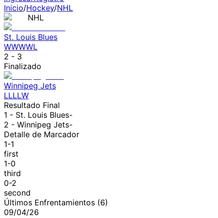
Inicio
/
Hockey
/
NHL
NHL
St. Louis Blues
W
W
W
W
L
2
-
3
Finalizado
Winnipeg Jets
L
L
L
L
W
Resultado Final
1 -
St. Louis Blues
-
2 -
Winnipeg Jets
-
Detalle de Marcador
1-1
first
1-0
third
0-2
second
Últimos Enfrentamientos (
6
)
09/04/26