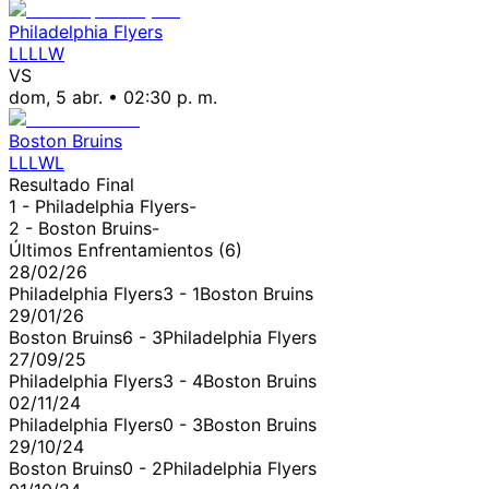
Philadelphia Flyers
L
L
L
L
W
VS
dom, 5 abr.
•
02:30 p. m.
Boston Bruins
L
L
L
W
L
Resultado Final
1 -
Philadelphia Flyers
-
2 -
Boston Bruins
-
Últimos Enfrentamientos (
6
)
28/02/26
Philadelphia Flyers
3
-
1
Boston Bruins
29/01/26
Boston Bruins
6
-
3
Philadelphia Flyers
27/09/25
Philadelphia Flyers
3
-
4
Boston Bruins
02/11/24
Philadelphia Flyers
0
-
3
Boston Bruins
29/10/24
Boston Bruins
0
-
2
Philadelphia Flyers