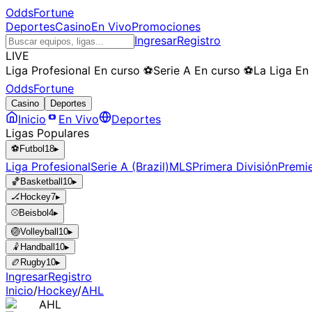
OddsFortune
Deportes
Casino
En Vivo
Promociones
Ingresar
Registro
LIVE
Liga Profesional
En curso
⚽
Serie A
En curso
⚽
La Liga
En
OddsFortune
Casino
Deportes
Inicio
En Vivo
Deportes
Ligas Populares
⚽
Futbol
18
▸
Liga Profesional
Serie A (Brazil)
MLS
Primera División
Premi
🏀
Basketball
10
▸
🏒
Hockey
7
▸
⚾
Beisbol
4
▸
🏐
Volleyball
10
▸
🤾
Handball
10
▸
🏉
Rugby
10
▸
Ingresar
Registro
Inicio
/
Hockey
/
AHL
AHL