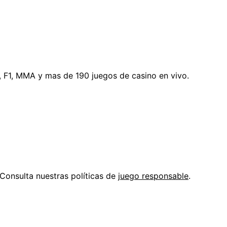
, F1, MMA y mas de 190 juegos de casino en vivo.
Consulta nuestras políticas de
juego responsable
.