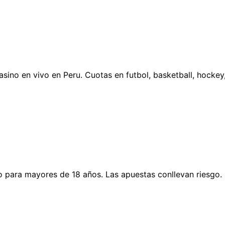
sino en vivo en Peru. Cuotas en futbol, basketball, hockey
o para mayores de 18 años. Las apuestas conllevan riesgo. 