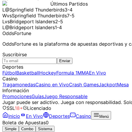
Últimos Partidos
L
@
Springfield Thunderbirds
3-4
W
vs
Springfield Thunderbirds
7-5
L
vs
Bridgeport Islanders
2-5
L
@
Bridgeport Islanders
1-4
OddsFortune
OddsFortune es la plataforma de apuestas deportivas y ca
Suscribirse
Enviar
Deportes
Fútbol
Basketball
Hockey
Formula 1
MMA
En Vivo
Casino
Tragamonedas
Casino en Vivo
Crash Games
Jackpot
Mesa
Información
Promociones
Guías
Juego Responsable
Jugar puede ser adictivo. Juega con responsabilidad. Sol
SSL
18+
Licenciado
Inicio
En Vivo
Deportes
Casino
Menú
Boleta de Apuestas
0
Simple
Combo
Sistema