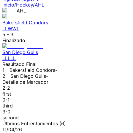
Inicio
/
Hockey
/
AHL
AHL
Bakersfield Condors
L
L
W
W
L
5
-
3
Finalizado
San Diego Gulls
L
L
L
L
L
Resultado Final
1 -
Bakersfield Condors
-
2 -
San Diego Gulls
-
Detalle de Marcador
2-2
first
0-1
third
3-0
second
Últimos Enfrentamientos (
6
)
11/04/26