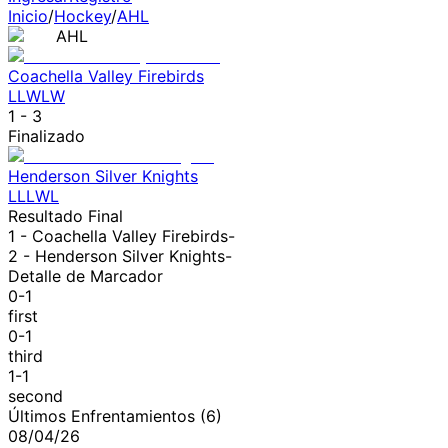
Inicio
/
Hockey
/
AHL
AHL
Coachella Valley Firebirds
L
L
W
L
W
1
-
3
Finalizado
Henderson Silver Knights
L
L
L
W
L
Resultado Final
1 -
Coachella Valley Firebirds
-
2 -
Henderson Silver Knights
-
Detalle de Marcador
0-1
first
0-1
third
1-1
second
Últimos Enfrentamientos (
6
)
08/04/26