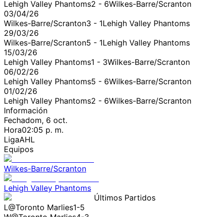
Lehigh Valley Phantoms
2
-
6
Wilkes-Barre/Scranton
03/04/26
Wilkes-Barre/Scranton
3
-
1
Lehigh Valley Phantoms
29/03/26
Wilkes-Barre/Scranton
5
-
1
Lehigh Valley Phantoms
15/03/26
Lehigh Valley Phantoms
1
-
3
Wilkes-Barre/Scranton
06/02/26
Lehigh Valley Phantoms
5
-
6
Wilkes-Barre/Scranton
01/02/26
Lehigh Valley Phantoms
2
-
6
Wilkes-Barre/Scranton
Información
Fecha
dom, 6 oct.
Hora
02:05 p. m.
Liga
AHL
Equipos
Wilkes-Barre/Scranton
Lehigh Valley Phantoms
Últimos Partidos
L
@
Toronto Marlies
1-5