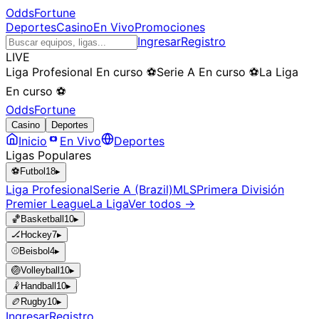
OddsFortune
Deportes
Casino
En Vivo
Promociones
Ingresar
Registro
LIVE
Liga Profesional
En curso
⚽
Serie A
En curso
⚽
La Liga
En curso
⚽
OddsFortune
Casino
Deportes
Inicio
En Vivo
Deportes
Ligas Populares
⚽
Futbol
18
▸
Liga Profesional
Serie A (Brazil)
MLS
Primera División
Premier League
La Liga
Ver todos →
🏀
Basketball
10
▸
🏒
Hockey
7
▸
⚾
Beisbol
4
▸
🏐
Volleyball
10
▸
🤾
Handball
10
▸
🏉
Rugby
10
▸
Ingresar
Registro