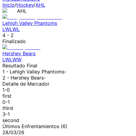
Inicio
/
Hockey
/
AHL
AHL
Lehigh Valley Phantoms
L
W
L
W
L
4
-
2
Finalizado
Hershey Bears
L
W
L
W
W
Resultado Final
1 -
Lehigh Valley Phantoms
-
2 -
Hershey Bears
-
Detalle de Marcador
1-0
first
0-1
third
3-1
second
Últimos Enfrentamientos (
6
)
28/03/26