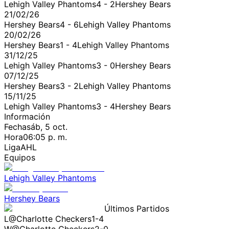
Lehigh Valley Phantoms
4
-
2
Hershey Bears
21/02/26
Hershey Bears
4
-
6
Lehigh Valley Phantoms
20/02/26
Hershey Bears
1
-
4
Lehigh Valley Phantoms
31/12/25
Lehigh Valley Phantoms
3
-
0
Hershey Bears
07/12/25
Hershey Bears
3
-
2
Lehigh Valley Phantoms
15/11/25
Lehigh Valley Phantoms
3
-
4
Hershey Bears
Información
Fecha
sáb, 5 oct.
Hora
06:05 p. m.
Liga
AHL
Equipos
Lehigh Valley Phantoms
Hershey Bears
Últimos Partidos
L
@
Charlotte Checkers
1-4