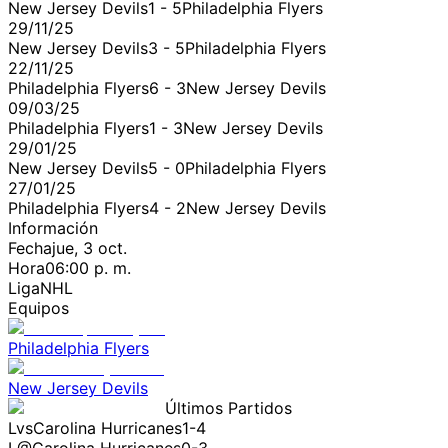
New Jersey Devils
1
-
5
Philadelphia Flyers
29/11/25
New Jersey Devils
3
-
5
Philadelphia Flyers
22/11/25
Philadelphia Flyers
6
-
3
New Jersey Devils
09/03/25
Philadelphia Flyers
1
-
3
New Jersey Devils
29/01/25
New Jersey Devils
5
-
0
Philadelphia Flyers
27/01/25
Philadelphia Flyers
4
-
2
New Jersey Devils
Información
Fecha
jue, 3 oct.
Hora
06:00 p. m.
Liga
NHL
Equipos
Philadelphia Flyers
New Jersey Devils
Últimos Partidos
L
vs
Carolina Hurricanes
1-4