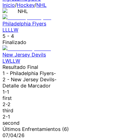
Inicio
/
Hockey
/
NHL
NHL
Philadelphia Flyers
L
L
L
L
W
5
-
4
Finalizado
New Jersey Devils
L
W
L
L
W
Resultado Final
1 -
Philadelphia Flyers
-
2 -
New Jersey Devils
-
Detalle de Marcador
1-1
first
2-2
third
2-1
second
Últimos Enfrentamientos (
6
)
07/04/26