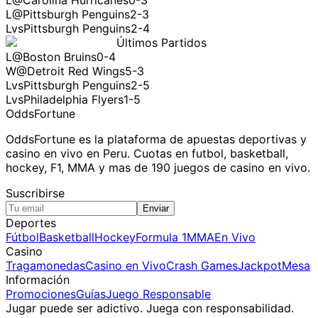
L
@
Carolina Hurricanes
0-3
L
@
Pittsburgh Penguins
2-3
L
vs
Pittsburgh Penguins
2-4
Últimos Partidos
L
@
Boston Bruins
0-4
W
@
Detroit Red Wings
5-3
L
vs
Pittsburgh Penguins
2-5
L
vs
Philadelphia Flyers
1-5
OddsFortune
OddsFortune es la plataforma de apuestas deportivas y
casino en vivo en Peru. Cuotas en futbol, basketball,
hockey, F1, MMA y mas de 190 juegos de casino en vivo.
Suscribirse
Enviar
Deportes
Fútbol
Basketball
Hockey
Formula 1
MMA
En Vivo
Casino
Tragamonedas
Casino en Vivo
Crash Games
Jackpot
Mesa
Información
Promociones
Guías
Juego Responsable
Jugar puede ser adictivo. Juega con responsabilidad.