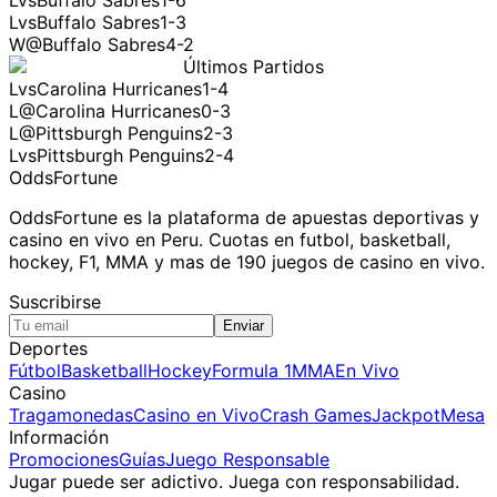
L
vs
Buffalo Sabres
1-6
L
vs
Buffalo Sabres
1-3
W
@
Buffalo Sabres
4-2
Últimos Partidos
L
vs
Carolina Hurricanes
1-4
L
@
Carolina Hurricanes
0-3
L
@
Pittsburgh Penguins
2-3
L
vs
Pittsburgh Penguins
2-4
OddsFortune
OddsFortune es la plataforma de apuestas deportivas y
casino en vivo en Peru. Cuotas en futbol, basketball,
hockey, F1, MMA y mas de 190 juegos de casino en vivo.
Suscribirse
Enviar
Deportes
Fútbol
Basketball
Hockey
Formula 1
MMA
En Vivo
Casino
Tragamonedas
Casino en Vivo
Crash Games
Jackpot
Mesa
Información
Promociones
Guías
Juego Responsable
Jugar puede ser adictivo. Juega con responsabilidad.