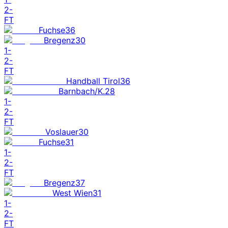
2
-
FT
Fuchse
36
Bregenz
30
1
-
2
-
FT
Handball Tirol
36
Barnbach/K.
28
1
-
2
-
FT
Voslauer
30
Fuchse
31
1
-
2
-
FT
Bregenz
37
West Wien
31
1
-
2
-
FT