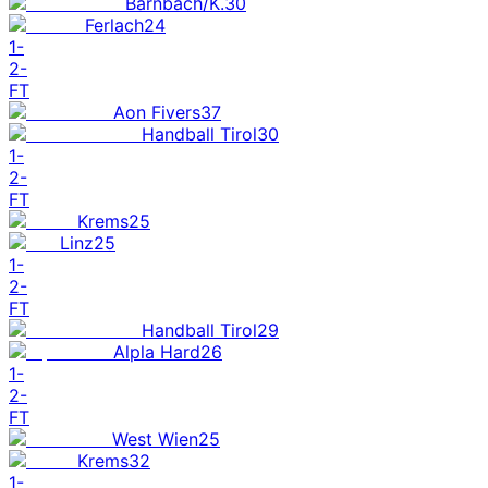
Barnbach/K.
30
Ferlach
24
1
-
2
-
FT
Aon Fivers
37
Handball Tirol
30
1
-
2
-
FT
Krems
25
Linz
25
1
-
2
-
FT
Handball Tirol
29
Alpla Hard
26
1
-
2
-
FT
West Wien
25
Krems
32
1
-