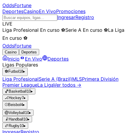
OddsFortune
Deportes
Casino
En Vivo
Promociones
Ingresar
Registro
LIVE
Liga Profesional
En curso
⚽
Serie A
En curso
⚽
La Liga
En curso
⚽
OddsFortune
Casino
Deportes
Inicio
En Vivo
Deportes
Ligas Populares
⚽
Futbol
18
▸
Liga Profesional
Serie A (Brazil)
MLS
Primera División
Premier League
La Liga
Ver todos →
🏀
Basketball
10
▸
🏒
Hockey
7
▸
⚾
Beisbol
4
▸
🏐
Volleyball
10
▸
🤾
Handball
10
▸
🏉
Rugby
10
▸
Ingresar
Registro