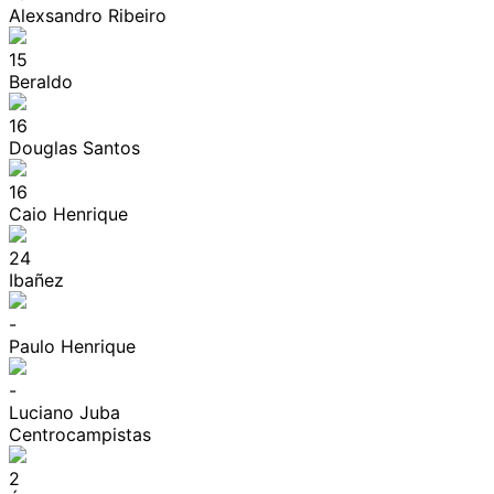
Alexsandro Ribeiro
15
Beraldo
16
Douglas Santos
16
Caio Henrique
24
Ibañez
-
Paulo Henrique
-
Luciano Juba
Centrocampistas
2