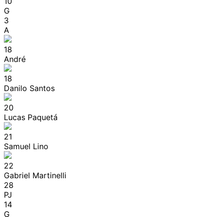
10
G
3
A
18
André
18
Danilo Santos
20
Lucas Paquetá
21
Samuel Lino
22
Gabriel Martinelli
28
PJ
14
G