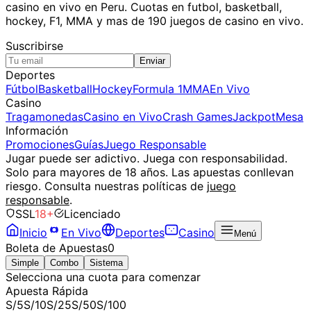
casino en vivo en Peru. Cuotas en futbol, basketball,
hockey, F1, MMA y mas de 190 juegos de casino en vivo.
Suscribirse
Enviar
Deportes
Fútbol
Basketball
Hockey
Formula 1
MMA
En Vivo
Casino
Tragamonedas
Casino en Vivo
Crash Games
Jackpot
Mesa
Información
Promociones
Guías
Juego Responsable
Jugar puede ser adictivo. Juega con responsabilidad.
Solo para mayores de 18 años. Las apuestas conllevan
riesgo. Consulta nuestras políticas de
juego
responsable
.
SSL
18+
Licenciado
Inicio
En Vivo
Deportes
Casino
Menú
Boleta de Apuestas
0
Simple
Combo
Sistema
Selecciona una cuota para comenzar
Apuesta Rápida
S/5
S/10
S/25
S/50
S/100