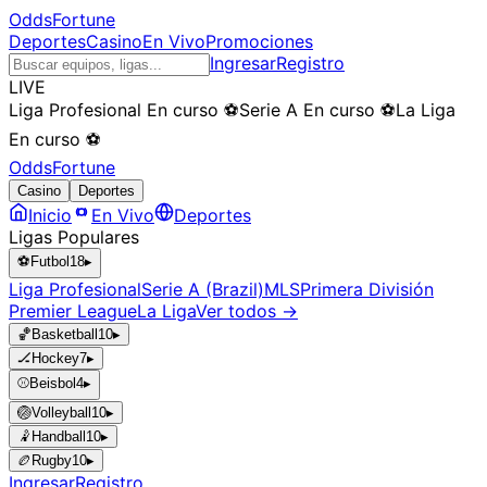
OddsFortune
Deportes
Casino
En Vivo
Promociones
Ingresar
Registro
LIVE
Liga Profesional
En curso
⚽
Serie A
En curso
⚽
La Liga
En curso
⚽
OddsFortune
Casino
Deportes
Inicio
En Vivo
Deportes
Ligas Populares
⚽
Futbol
18
▸
Liga Profesional
Serie A (Brazil)
MLS
Primera División
Premier League
La Liga
Ver todos →
🏀
Basketball
10
▸
🏒
Hockey
7
▸
⚾
Beisbol
4
▸
🏐
Volleyball
10
▸
🤾
Handball
10
▸
🏉
Rugby
10
▸
Ingresar
Registro