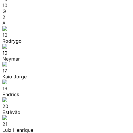
10
G
2
A
10
Rodrygo
10
Neymar
17
Kaio Jorge
19
Endrick
20
Estêvão
21
Luiz Henrique