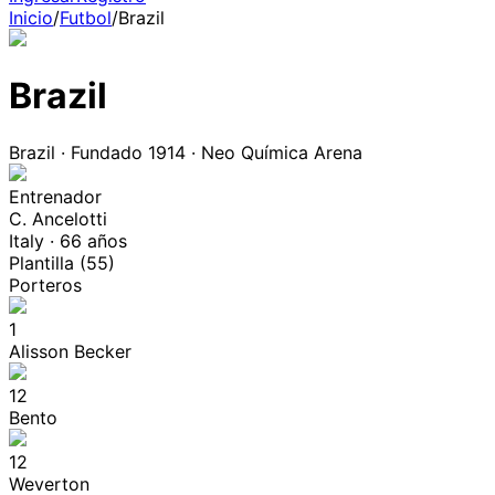
Inicio
/
Futbol
/
Brazil
Brazil
Brazil
· Fundado 1914
· Neo Química Arena
Entrenador
C. Ancelotti
Italy
· 66 años
Plantilla (
55
)
Porteros
1
Alisson Becker
12
Bento
12
Weverton