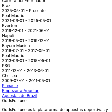
Carrera del Entrenador
Brazil
2025-05-01
-
Presente
Real Madrid
2021-06-01
-
2025-05-01
Everton
2019-12-01
-
2021-06-01
Napoli
2018-05-01
-
2019-12-01
Bayern Munich
2016-07-01
-
2017-09-01
Real Madrid
2013-06-01
-
2015-05-01
PSG
2011-12-01
-
2013-06-01
Chelsea
2009-07-01
-
2011-05-01
Pinnacle
Empezar a Apostar
Apuestas de
Brazil
OddsFortune
OddsFortune es la plataforma de apuestas deportivas y