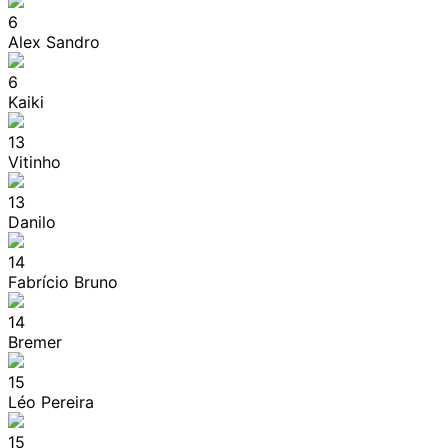
6
Alex Sandro
6
Kaiki
13
Vitinho
13
Danilo
14
Fabrício Bruno
14
Bremer
15
Léo Pereira
15