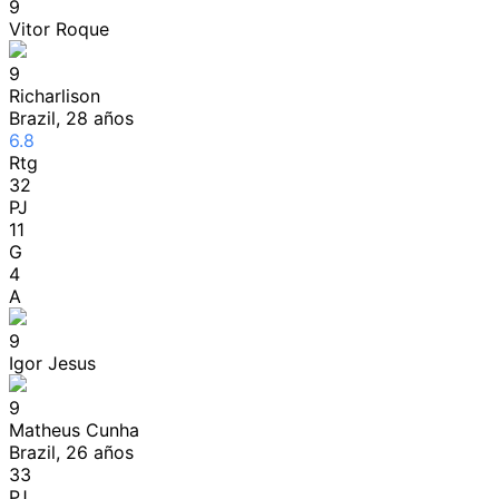
9
Vitor Roque
9
Richarlison
Brazil
, 28 años
6.8
Rtg
32
PJ
11
G
4
A
9
Igor Jesus
9
Matheus Cunha
Brazil
, 26 años
33
PJ