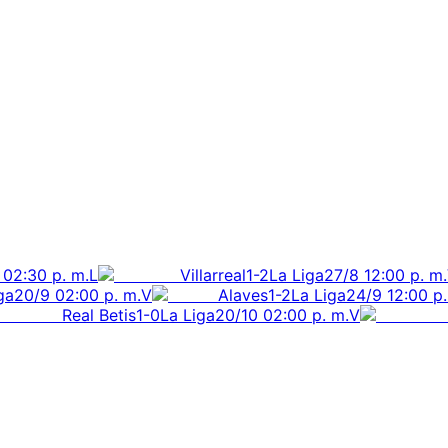
02:30 p. m.
L
Villarreal
1-2
La Liga
27/8
12:00 p. m.
ga
20/9
02:00 p. m.
V
Alaves
1-2
La Liga
24/9
12:00 p.
Real Betis
1-0
La Liga
20/10
02:00 p. m.
V