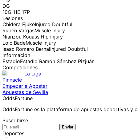
DG
10
G
11
E
17
P
Lesiones
Chidera Ejuke
Injured Doubtful
Ruben Vargas
Muscle Injury
Nianzou Kouassi
Hip injury
Loic Bade
Muscle Injury
Isaac Romero Bernal
Injured Doubtful
Información
Estadio
Estadio Ramón Sánchez Pizjuán
Competiciones
La Liga
Pinnacle
Empezar a Apostar
Apuestas de
Sevilla
OddsFortune
OddsFortune es la plataforma de apuestas deportivas y ca
Suscribirse
Enviar
Deportes