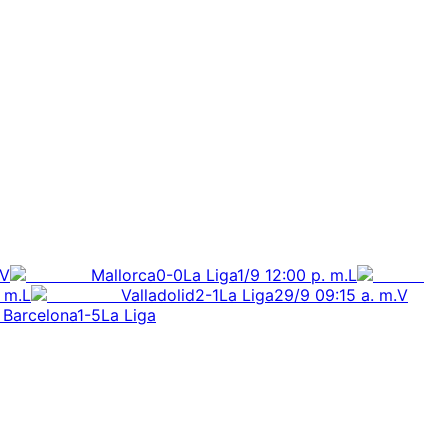
V
Mallorca
0-0
La Liga
1/9
12:00 p. m.
L
 m.
L
Valladolid
2-1
La Liga
29/9
09:15 a. m.
V
Barcelona
1-5
La Liga