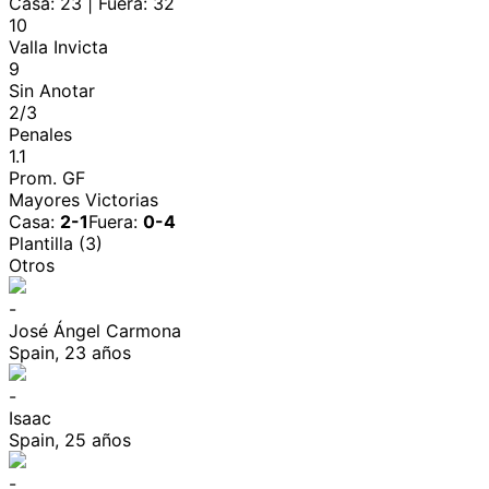
Casa:
23
| Fuera:
32
10
Valla Invicta
9
Sin Anotar
2
/
3
Penales
1.1
Prom. GF
Mayores Victorias
Casa:
2-1
Fuera:
0-4
Plantilla (
3
)
Otros
-
José Ángel Carmona
Spain
, 23 años
-
Isaac
Spain
, 25 años
-