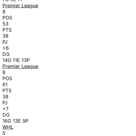
Premier League
8
POS
53
PTS
38
PJ
+6
DG
14
G
11
E
13
P
Premier League
8
POS
61
PTS
38
PJ
+7
DG
16
G
13
E
9
P
WHL
5