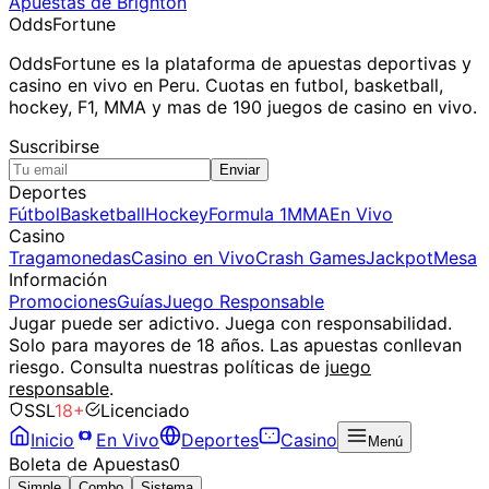
Apuestas de
Brighton
OddsFortune
OddsFortune es la plataforma de apuestas deportivas y
casino en vivo en Peru. Cuotas en futbol, basketball,
hockey, F1, MMA y mas de 190 juegos de casino en vivo.
Suscribirse
Enviar
Deportes
Fútbol
Basketball
Hockey
Formula 1
MMA
En Vivo
Casino
Tragamonedas
Casino en Vivo
Crash Games
Jackpot
Mesa
Información
Promociones
Guías
Juego Responsable
Jugar puede ser adictivo. Juega con responsabilidad.
Solo para mayores de 18 años. Las apuestas conllevan
riesgo. Consulta nuestras políticas de
juego
responsable
.
SSL
18+
Licenciado
Inicio
En Vivo
Deportes
Casino
Menú
Boleta de Apuestas
0
Simple
Combo
Sistema