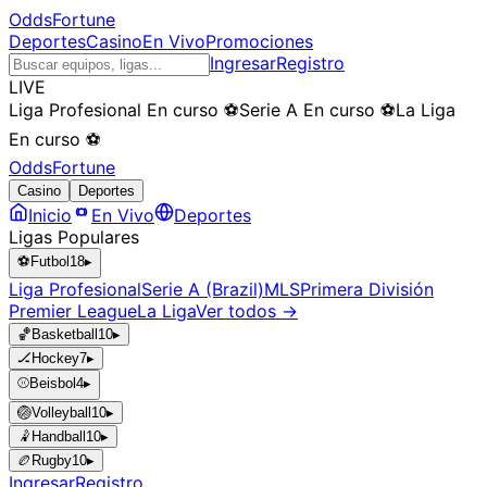
OddsFortune
Deportes
Casino
En Vivo
Promociones
Ingresar
Registro
LIVE
Liga Profesional
En curso
⚽
Serie A
En curso
⚽
La Liga
En curso
⚽
OddsFortune
Casino
Deportes
Inicio
En Vivo
Deportes
Ligas Populares
⚽
Futbol
18
▸
Liga Profesional
Serie A (Brazil)
MLS
Primera División
Premier League
La Liga
Ver todos →
🏀
Basketball
10
▸
🏒
Hockey
7
▸
⚾
Beisbol
4
▸
🏐
Volleyball
10
▸
🤾
Handball
10
▸
🏉
Rugby
10
▸
Ingresar
Registro