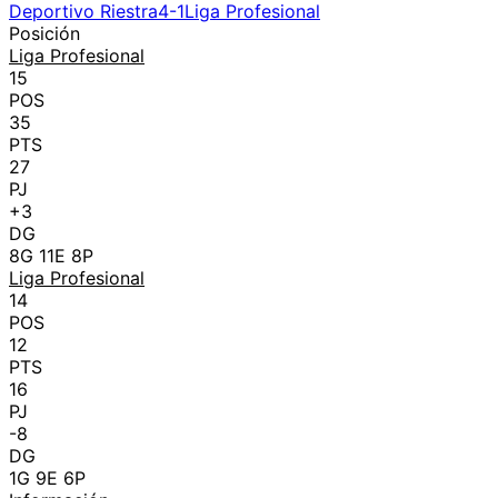
Deportivo Riestra
4-1
Liga Profesional
Posición
Liga Profesional
15
POS
35
PTS
27
PJ
+3
DG
8
G
11
E
8
P
Liga Profesional
14
POS
12
PTS
16
PJ
-8
DG
1
G
9
E
6
P