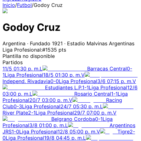
Inicio
/
Futbol
/
Godoy Cruz
Godoy Cruz
Argentina
· Fundado 1921
· Estadio Malvinas Argentinas
Liga Profesional
:
#
15
35
pts
Plantilla no disponible
Partidos
11/5
01:30 p. m.
L
Barracas Central
0-
1
Liga Profesional
18/5
01:30 p. m.
V
Independ. Rivadavia
0-0
Liga Profesional
3/6
07:15 p. m.
V
Estudiantes L.P.
1-1
Liga Profesional
12/6
03:00 p. m.
L
Rosario Central
1-1
Liga
Profesional
20/7
03:00 p. m.
V
Racing
Club
0-3
Liga Profesional
24/7
05:30 p. m.
L
River Plate
2-1
Liga Profesional
29/7
07:00 p. m.
V
Belgrano Cordoba
0-1
Liga
Profesional
3/8
01:00 p. m.
L
Argentinos
JRS
1-0
Liga Profesional
12/8
05:00 p. m.
V
Tigre
2-
0
Liga Profesional
19/8
04:45 p. m.
L