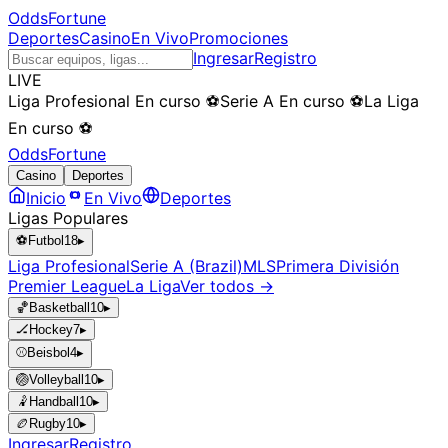
OddsFortune
Deportes
Casino
En Vivo
Promociones
Ingresar
Registro
LIVE
Liga Profesional
En curso
⚽
Serie A
En curso
⚽
La Liga
En curso
⚽
OddsFortune
Casino
Deportes
Inicio
En Vivo
Deportes
Ligas Populares
⚽
Futbol
18
▸
Liga Profesional
Serie A (Brazil)
MLS
Primera División
Premier League
La Liga
Ver todos →
🏀
Basketball
10
▸
🏒
Hockey
7
▸
⚾
Beisbol
4
▸
🏐
Volleyball
10
▸
🤾
Handball
10
▸
🏉
Rugby
10
▸
Ingresar
Registro