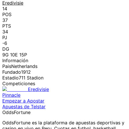
Eredivisie
14
POS
37
PTS
34
PJ
-6
DG
9
G
10
E
15
P
Información
Pais
Netherlands
Fundado
1912
Estadio
711 Stadion
Competiciones
Eredivisie
Pinnacle
Empezar a Apostar
Apuestas de
Telstar
OddsFortune
OddsFortune es la plataforma de apuestas deportivas y
casino en vivo en Peru. Cuotas en futbol, basketball,