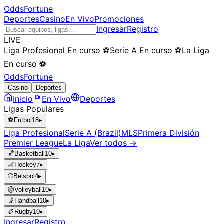
OddsFortune
Deportes
Casino
En Vivo
Promociones
Ingresar
Registro
LIVE
Liga Profesional
En curso
⚽
Serie A
En curso
⚽
La Liga
En curso
⚽
OddsFortune
Casino
Deportes
Inicio
En Vivo
Deportes
Ligas Populares
⚽
Futbol
18
▸
Liga Profesional
Serie A (Brazil)
MLS
Primera División
Premier League
La Liga
Ver todos →
🏀
Basketball
10
▸
🏒
Hockey
7
▸
⚾
Beisbol
4
▸
🏐
Volleyball
10
▸
🤾
Handball
10
▸
🏉
Rugby
10
▸
Ingresar
Registro