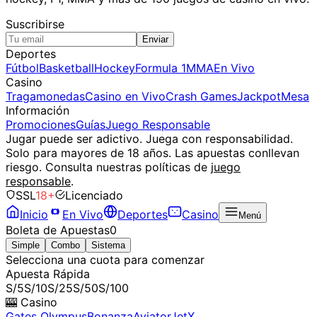
Suscribirse
Enviar
Deportes
Fútbol
Basketball
Hockey
Formula 1
MMA
En Vivo
Casino
Tragamonedas
Casino en Vivo
Crash Games
Jackpot
Mesa
Información
Promociones
Guías
Juego Responsable
Jugar puede ser adictivo. Juega con responsabilidad.
Solo para mayores de 18 años. Las apuestas conllevan
riesgo. Consulta nuestras políticas de
juego
responsable
.
SSL
18+
Licenciado
Inicio
En Vivo
Deportes
Casino
Menú
Boleta de Apuestas
0
Simple
Combo
Sistema
Selecciona una cuota para comenzar
Apuesta Rápida
S/5
S/10
S/25
S/50
S/100
🎰 Casino
Gates Olympus
Bonanza
Aviator
JetX