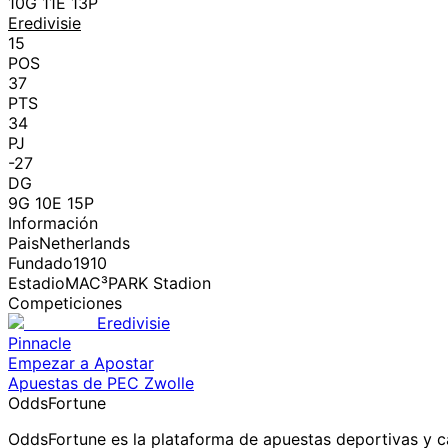
10
G
11
E
13
P
Eredivisie
15
POS
37
PTS
34
PJ
-27
DG
9
G
10
E
15
P
Información
Pais
Netherlands
Fundado
1910
Estadio
MAC³PARK Stadion
Competiciones
Eredivisie
Pinnacle
Empezar a Apostar
Apuestas de
PEC Zwolle
OddsFortune
OddsFortune es la plataforma de apuestas deportivas y ca