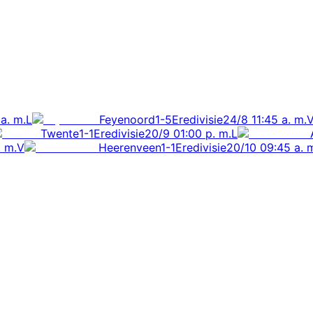
a. m.
L
Feyenoord
1-5
Eredivisie
24/8
11:45 a. m.
Twente
1-1
Eredivisie
20/9
01:00 p. m.
L
. m.
V
Heerenveen
1-1
Eredivisie
20/10
09:45 a. 