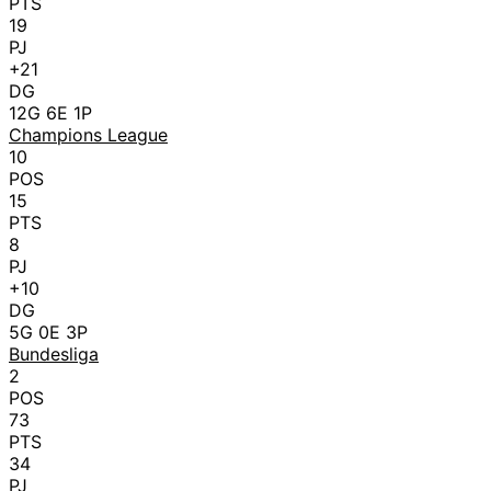
PTS
19
PJ
+21
DG
12
G
6
E
1
P
Champions League
10
POS
15
PTS
8
PJ
+10
DG
5
G
0
E
3
P
Bundesliga
2
POS
73
PTS
34
PJ