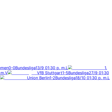
emen
0-0
Bundesliga
13/9
01:30 p. m.
L
1.
 m.
V
VfB Stuttgart
1-5
Bundesliga
27/9
01:30
V
Union Berlin
1-2
Bundesliga
18/10
01:30 p. m.
L