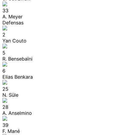
33
A. Meyer
Defensas
2
Yan Couto
5
R. Bensebaïni
6
Elias Benkara
25
N. Süle
28
A. Anselmino
39
F. Mané