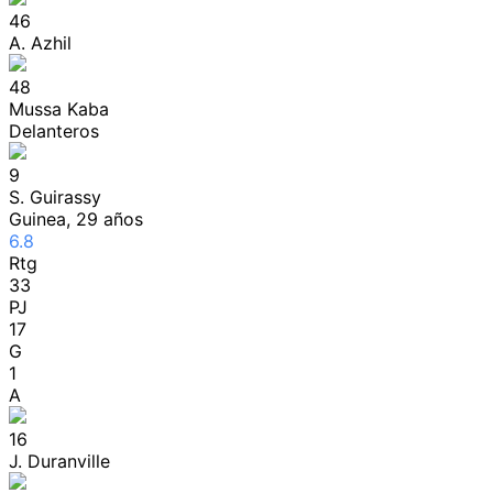
46
A. Azhil
48
Mussa Kaba
Delanteros
9
S. Guirassy
Guinea
, 29 años
6.8
Rtg
33
PJ
17
G
1
A
16
J. Duranville