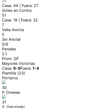
71
Casa:
44
| Fuera:
27
Goles en Contra
51
Casa:
19
| Fuera:
32
7
Valla Invicta
5
Sin Anotar
5
/
6
Penales
2.1
Prom. GF
Mayores Victorias
Casa:
6-0
Fuera:
1-4
Plantilla (
23
)
Porteros
30
P. Drewes
31
S. Ostrzinski