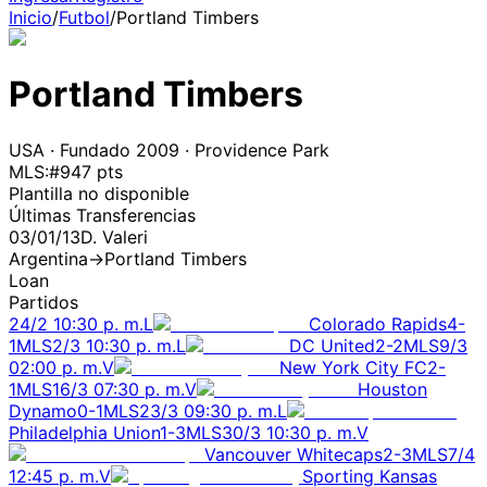
Inicio
/
Futbol
/
Portland Timbers
Portland Timbers
USA
· Fundado 2009
· Providence Park
MLS
:
#
9
47
pts
Plantilla no disponible
Últimas Transferencias
03/01/13
D. Valeri
Argentina
→
Portland Timbers
Loan
Partidos
24/2
10:30 p. m.
L
Colorado Rapids
4-
1
MLS
2/3
10:30 p. m.
L
DC United
2-2
MLS
9/3
02:00 p. m.
V
New York City FC
2-
1
MLS
16/3
07:30 p. m.
V
Houston
Dynamo
0-1
MLS
23/3
09:30 p. m.
L
Philadelphia Union
1-3
MLS
30/3
10:30 p. m.
V
Vancouver Whitecaps
2-3
MLS
7/4
12:45 p. m.
V
Sporting Kansas