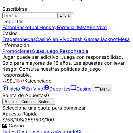
Suscribirse
Enviar
Deportes
Fútbol
Basketball
Hockey
Formula 1
MMA
En Vivo
Casino
Tragamonedas
Casino en Vivo
Crash Games
Jackpot
Mesa
Información
Promociones
Guías
Juego Responsable
Jugar puede ser adictivo. Juega con responsabilidad.
Solo para mayores de 18 años. Las apuestas conllevan
riesgo. Consulta nuestras políticas de
juego
responsable
.
SSL
18+
Licenciado
Inicio
En Vivo
Deportes
Casino
Menú
Boleta de Apuestas
0
Simple
Combo
Sistema
Selecciona una cuota para comenzar
Apuesta Rápida
S/5
S/10
S/25
S/50
S/100
🎰 Casino
Gates Olympus
Bonanza
Aviator
JetX