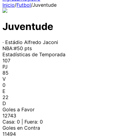
Inicio
/
Futbol
/
Juventude
Juventude
· Estádio Alfredo Jaconi
NBA
:
#
5
0
pts
Estadísticas de Temporada
107
PJ
85
V
0
E
22
D
Goles a Favor
12743
Casa:
0
| Fuera:
0
Goles en Contra
11494