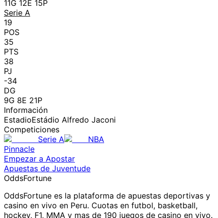
11
G
12
E
15
P
Serie A
19
POS
35
PTS
38
PJ
-34
DG
9
G
8
E
21
P
Información
Estadio
Estádio Alfredo Jaconi
Competiciones
Serie A
NBA
Pinnacle
Empezar a Apostar
Apuestas de
Juventude
OddsFortune
OddsFortune es la plataforma de apuestas deportivas y
casino en vivo en Peru. Cuotas en futbol, basketball,
hockey, F1, MMA y mas de 190 juegos de casino en vivo.