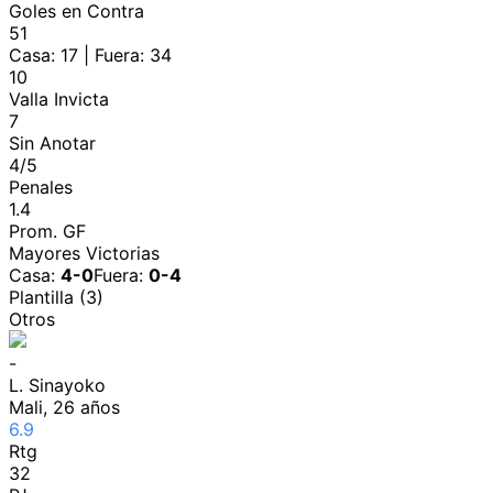
Goles en Contra
51
Casa:
17
| Fuera:
34
10
Valla Invicta
7
Sin Anotar
4
/
5
Penales
1.4
Prom. GF
Mayores Victorias
Casa:
4-0
Fuera:
0-4
Plantilla (
3
)
Otros
-
L. Sinayoko
Mali
, 26 años
6.9
Rtg
32