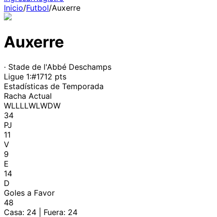
Inicio
/
Futbol
/
Auxerre
Auxerre
· Stade de l'Abbé Deschamps
Ligue 1
:
#
17
12
pts
Estadísticas de Temporada
Racha Actual
W
L
L
L
L
W
L
W
D
W
34
PJ
11
V
9
E
14
D
Goles a Favor
48
Casa:
24
| Fuera:
24