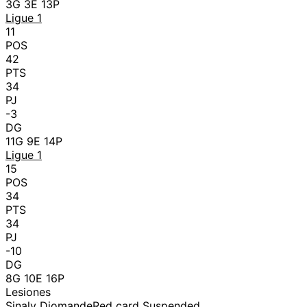
3
G
3
E
13
P
Ligue 1
11
POS
42
PTS
34
PJ
-3
DG
11
G
9
E
14
P
Ligue 1
15
POS
34
PTS
34
PJ
-10
DG
8
G
10
E
16
P
Lesiones
Sinaly Diomande
Red card Suspended