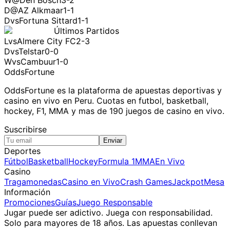
W
@
Den Bosch
3-2
D
@
AZ Alkmaar
1-1
D
vs
Fortuna Sittard
1-1
Últimos Partidos
L
vs
Almere City FC
2-3
D
vs
Telstar
0-0
W
vs
Cambuur
1-0
OddsFortune
OddsFortune es la plataforma de apuestas deportivas y
casino en vivo en Peru. Cuotas en futbol, basketball,
hockey, F1, MMA y mas de 190 juegos de casino en vivo.
Suscribirse
Enviar
Deportes
Fútbol
Basketball
Hockey
Formula 1
MMA
En Vivo
Casino
Tragamonedas
Casino en Vivo
Crash Games
Jackpot
Mesa
Información
Promociones
Guías
Juego Responsable
Jugar puede ser adictivo. Juega con responsabilidad.
Solo para mayores de 18 años. Las apuestas conllevan