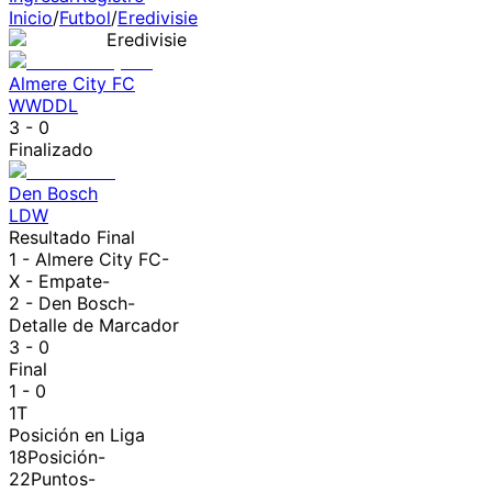
Inicio
/
Futbol
/
Eredivisie
Eredivisie
Almere City FC
W
W
D
D
L
3
-
0
Finalizado
Den Bosch
L
D
W
Resultado Final
1 -
Almere City FC
-
X - Empate
-
2 -
Den Bosch
-
Detalle de Marcador
3 - 0
Final
1 - 0
1T
Posición en Liga
18
Posición
-
22
Puntos
-