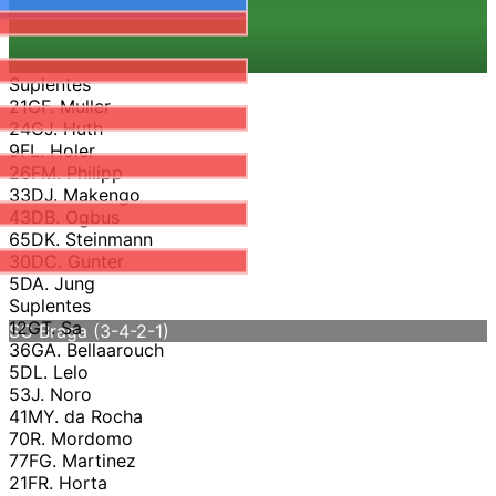
Suplentes
21
G
F. Muller
24
G
J. Huth
9
F
L. Holer
26
F
M. Philipp
33
D
J. Makengo
43
D
B. Ogbus
65
D
K. Steinmann
30
D
C. Gunter
5
D
A. Jung
Suplentes
12
G
T. Sa
SC Braga
(3-4-2-1)
36
G
A. Bellaarouch
5
D
L. Lelo
53
J. Noro
41
M
Y. da Rocha
70
R. Mordomo
77
F
G. Martinez
21
F
R. Horta