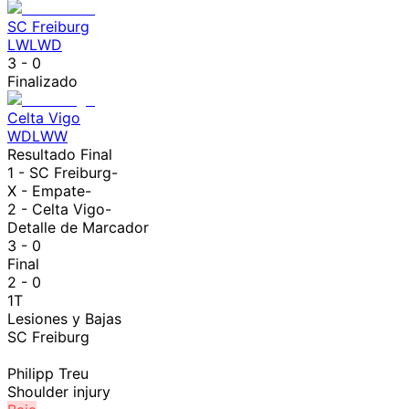
SC Freiburg
L
W
L
W
D
3
-
0
Finalizado
Celta Vigo
W
D
L
W
W
Resultado Final
1 -
SC Freiburg
-
X - Empate
-
2 -
Celta Vigo
-
Detalle de Marcador
3 - 0
Final
2 - 0
1T
Lesiones y Bajas
SC Freiburg
Philipp Treu
Shoulder injury