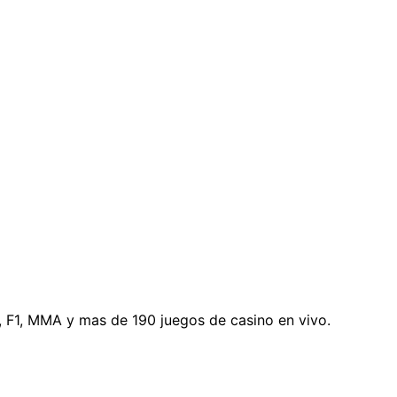
, F1, MMA y mas de 190 juegos de casino en vivo.