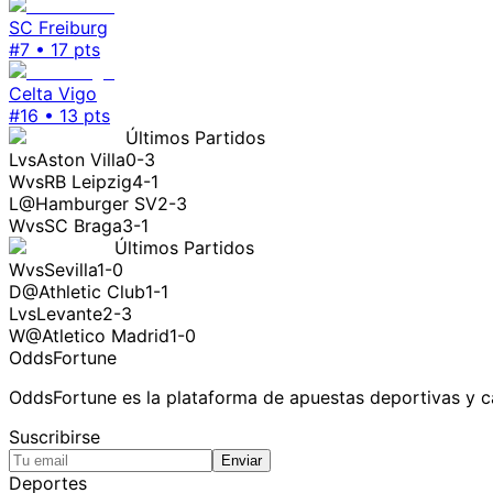
SC Freiburg
#
7
•
17
pts
Celta Vigo
#
16
•
13
pts
Últimos Partidos
L
vs
Aston Villa
0-3
W
vs
RB Leipzig
4-1
L
@
Hamburger SV
2-3
W
vs
SC Braga
3-1
Últimos Partidos
W
vs
Sevilla
1-0
D
@
Athletic Club
1-1
L
vs
Levante
2-3
W
@
Atletico Madrid
1-0
OddsFortune
OddsFortune es la plataforma de apuestas deportivas y ca
Suscribirse
Enviar
Deportes