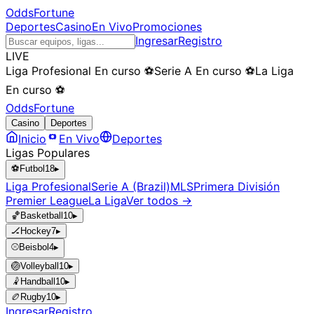
OddsFortune
Deportes
Casino
En Vivo
Promociones
Ingresar
Registro
LIVE
Liga Profesional
En curso
⚽
Serie A
En curso
⚽
La Liga
En curso
⚽
OddsFortune
Casino
Deportes
Inicio
En Vivo
Deportes
Ligas Populares
⚽
Futbol
18
▸
Liga Profesional
Serie A (Brazil)
MLS
Primera División
Premier League
La Liga
Ver todos →
🏀
Basketball
10
▸
🏒
Hockey
7
▸
⚾
Beisbol
4
▸
🏐
Volleyball
10
▸
🤾
Handball
10
▸
🏉
Rugby
10
▸
Ingresar
Registro