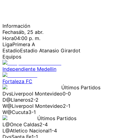
Información
Fecha
sáb, 25 abr.
Hora
04:00 p. m.
Liga
Primera A
Estadio
Estadio Atanasio Girardot
Equipos
Independiente Medellin
Fortaleza FC
Últimos Partidos
D
vs
Liverpool Montevideo
0-0
D
@
Llaneros
2-2
W
@
Liverpool Montevideo
2-1
W
@
Cucuta
3-1
Últimos Partidos
L
@
Once Caldas
2-4
L
@
Atletico Nacional
1-4
D
vs
Santa Fe
1-1