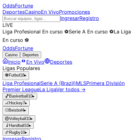
OddsFortune
Deportes
Casino
En Vivo
Promociones
Ingresar
Registro
LIVE
Liga Profesional
En curso
⚽
Serie A
En curso
⚽
La Liga
En curso
⚽
OddsFortune
Casino
Deportes
Inicio
En Vivo
Deportes
Ligas Populares
⚽
Futbol
18
▸
Liga Profesional
Serie A (Brazil)
MLS
Primera División
Premier League
La Liga
Ver todos →
🏀
Basketball
10
▸
🏒
Hockey
7
▸
⚾
Beisbol
4
▸
🏐
Volleyball
10
▸
🤾
Handball
10
▸
🏉
Rugby
10
▸
Ingresar
Registro