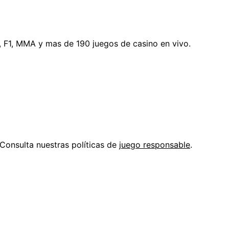
, F1, MMA y mas de 190 juegos de casino en vivo.
Consulta nuestras políticas de
juego responsable
.