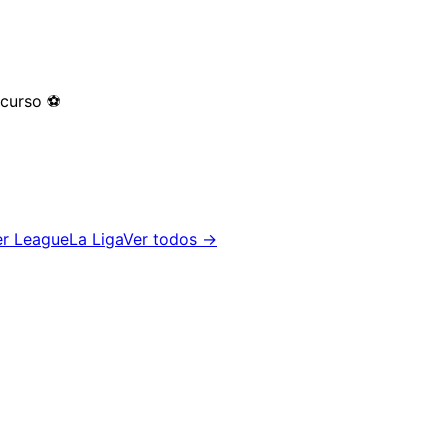
 curso
⚽
er League
La Liga
Ver todos →