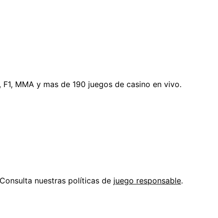
, F1, MMA y mas de 190 juegos de casino en vivo.
Consulta nuestras políticas de
juego responsable
.