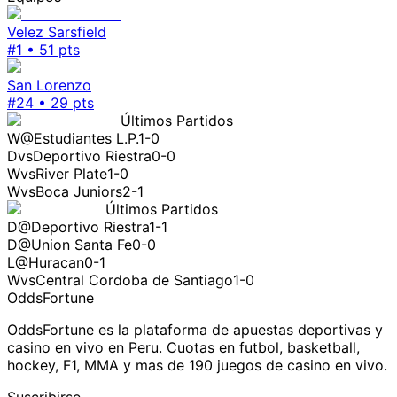
Velez Sarsfield
#
1
•
51
pts
San Lorenzo
#
24
•
29
pts
Últimos Partidos
W
@
Estudiantes L.P.
1-0
D
vs
Deportivo Riestra
0-0
W
vs
River Plate
1-0
W
vs
Boca Juniors
2-1
Últimos Partidos
D
@
Deportivo Riestra
1-1
D
@
Union Santa Fe
0-0
L
@
Huracan
0-1
W
vs
Central Cordoba de Santiago
1-0
OddsFortune
OddsFortune es la plataforma de apuestas deportivas y
casino en vivo en Peru. Cuotas en futbol, basketball,
hockey, F1, MMA y mas de 190 juegos de casino en vivo.